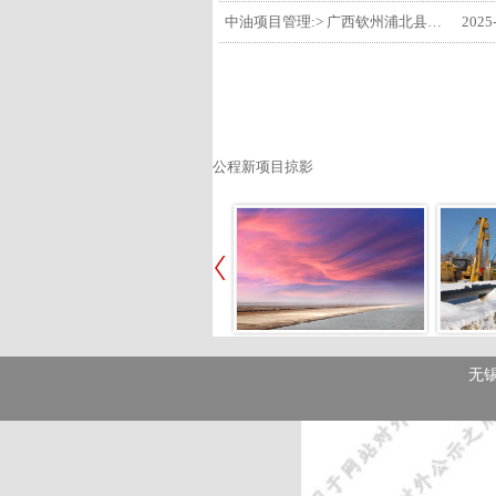
中油项目管理:> 广西钦州浦北县安石10万千瓦风电项目召开首台风机浇筑复盘会
2025
公程新项目掠影
无