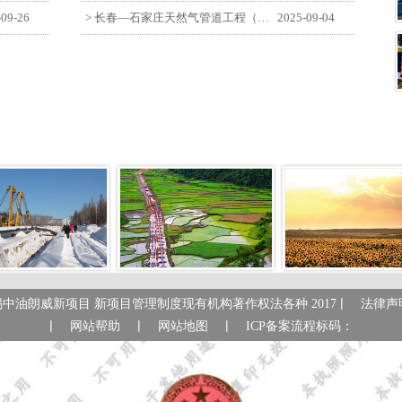
-09-26
> 长春—石家庄天然气管道工程（长岭-张家口段）监理四标段员工观看纪念中国人民抗日战争暨世界反法西斯战争胜利80周年大会
2025-09-04
|
锡中油朗威新项目 新项目管理制度现有机构著作权法各种 2017
法律声
|
|
|
网站帮助
网站地图
ICP备案流程标码：