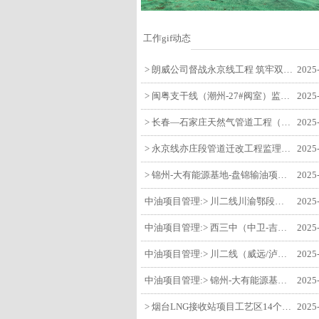
工作gif动态
> 朗威公司督战永京线工程 筑牢双节质量防线
2025
> 闽粤支干线（潮州-27#阀室）监理一标段组织开展节前安全生产专项检查
2025
> 长春—石家庄天然气管道工程（长岭-张家口段）监理四标段监理部开展中秋、国庆节前质量安全专项检查
2025
> 永京线亦庄段管道迁改工程监理部组织参建单位开专题会 锚定节点攻坚力保项目质速双优
2025
> 锦州-大有能源基地-盘锦输油项目监理部组织召开节前QHSE专题会议
2025
中油项目管理:> 川二线川渝鄂段（威远/泸县-铜梁）项目铜梁压气站1#压缩机一次投产成功
2025
中油项目管理:> 西三中（中卫-吉安）枣仙段枣阳联络压气站110kV变电所顺利送电
2025
中油项目管理:> 川二线（威远/泸县-铜梁）沱江隧道进口移交工程转入管道施工关键阶段
2025
中油项目管理:> 锦州-大有能源基地-盘锦输油项目大有能源基地罐区工程顺利完成中交
2025
> 烟台LNG接收站项目工艺区14个土建主体工程顺利验收
2025