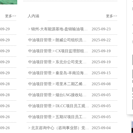
人内涵
更多>>
更多>>
-09-29
> 锦州-大有能源基地-盘锦输油项目监理部举办“迎中交·庆国庆”联合团建活动
2025-09-23
-09-29
中油项目管理:> 朗威公司组织员工及统战人员观看电影《731》
2025-09-22
-09-29
中油项目管理:> CX项目监理部组织员工观看红色教育电影《731》
2025-09-19
-09-29
中油项目管理:> 东北分公司党支部开展“勿忘国耻 强我中华”主题党日活动
2025-09-19
-09-29
中油项目管理:> 秦皇岛-丰南沿海输气管道工程项目开展9月份廉洁教育学习
2025-09-15
-09-28
中油项目管理:> 塔里木二期乙烯项目监理部开展9月份廉学警示教育
2025-09-08
-09-28
中油项目管理:> 烟台LNG接收站项目员工观看中国人民抗日战争暨世界反法西斯战争胜利80周年阅兵式
2025-09-05
-09-26
中油项目管理:> DLCC项目员工观看纪念中国人民抗日战争暨世界反法西斯战争胜利80周年阅兵式
2025-09-05
-09-26
中油项目管理:> 五期JZ项目员工观看中国人民抗日战争暨世界反法西斯战争胜利80周年阅兵式
2025-09-05
-09-26
> 北京咨询中心（咨询事业部）党支部观看纪念中国人民抗日战争暨世界反法西斯战争胜利80周年阅兵仪式
2025-09-04