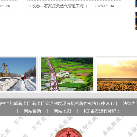
-09-26
> 长春—石家庄天然气管道工程（长岭-张家口段）监理四标段员工观看纪念中国人民抗日战争暨世界反法西斯战争胜利80周年大会
2025-09-04
|
锡中油朗威新项目 新项目管理制度现有机构著作权法各种 2017
法律声
|
|
|
网站帮助
网站地图
ICP备案流程标码：