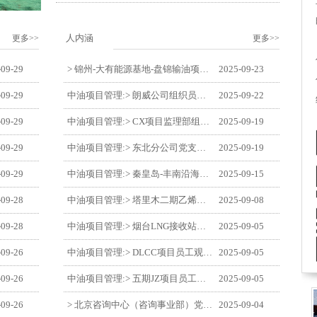
人内涵
更多>>
更多>>
-09-29
> 锦州-大有能源基地-盘锦输油项目监理部举办“迎中交·庆国庆”联合团建活动
2025-09-23
-09-29
中油项目管理:> 朗威公司组织员工及统战人员观看电影《731》
2025-09-22
-09-29
中油项目管理:> CX项目监理部组织员工观看红色教育电影《731》
2025-09-19
-09-29
中油项目管理:> 东北分公司党支部开展“勿忘国耻 强我中华”主题党日活动
2025-09-19
-09-29
中油项目管理:> 秦皇岛-丰南沿海输气管道工程项目开展9月份廉洁教育学习
2025-09-15
-09-28
中油项目管理:> 塔里木二期乙烯项目监理部开展9月份廉学警示教育
2025-09-08
-09-28
中油项目管理:> 烟台LNG接收站项目员工观看中国人民抗日战争暨世界反法西斯战争胜利80周年阅兵式
2025-09-05
-09-26
中油项目管理:> DLCC项目员工观看纪念中国人民抗日战争暨世界反法西斯战争胜利80周年阅兵式
2025-09-05
-09-26
中油项目管理:> 五期JZ项目员工观看中国人民抗日战争暨世界反法西斯战争胜利80周年阅兵式
2025-09-05
-09-26
> 北京咨询中心（咨询事业部）党支部观看纪念中国人民抗日战争暨世界反法西斯战争胜利80周年阅兵仪式
2025-09-04