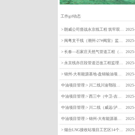
工作gif动态
> 朗威公司督战永京线工程 筑牢双节质量防线
2025
> 闽粤支干线（潮州-27#阀室）监理一标段组织开展节前安全生产专项检查
2025
> 长春—石家庄天然气管道工程（长岭-张家口段）监理四标段监理部开展中秋、国庆节前质量安全专项检查
2025
> 永京线亦庄段管道迁改工程监理部组织参建单位开专题会 锚定节点攻坚力保项目质速双优
2025
> 锦州-大有能源基地-盘锦输油项目监理部组织召开节前QHSE专题会议
2025
中油项目管理:> 川二线川渝鄂段（威远/泸县-铜梁）项目铜梁压气站1#压缩机一次投产成功
2025
中油项目管理:> 西三中（中卫-吉安）枣仙段枣阳联络压气站110kV变电所顺利送电
2025
中油项目管理:> 川二线（威远/泸县-铜梁）沱江隧道进口移交工程转入管道施工关键阶段
2025
中油项目管理:> 锦州-大有能源基地-盘锦输油项目大有能源基地罐区工程顺利完成中交
2025
> 烟台LNG接收站项目工艺区14个土建主体工程顺利验收
2025