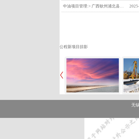
中油项目管理:> 广西钦州浦北县安石10万千瓦风电项目召开首台风机浇筑复盘会
2025
公程新项目掠影
无