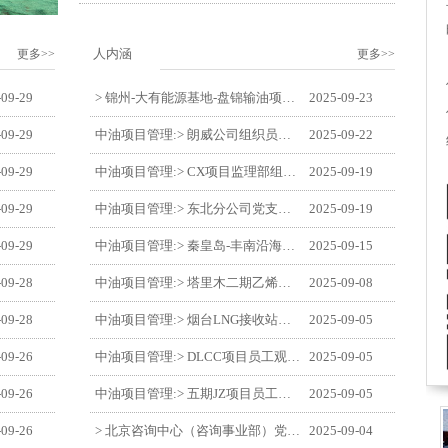
人内涵
更多>>
更多>>
-09-29
> 锦州-大有能源基地-盘锦输油项目监理部举办“迎中交·庆国庆”联合团建活动
2025-09-23
-09-29
中油项目管理:> 朗威公司组织员工及统战人员观看电影《731》
2025-09-22
-09-29
中油项目管理:> CX项目监理部组织员工观看红色教育电影《731》
2025-09-19
-09-29
中油项目管理:> 东北分公司党支部开展“勿忘国耻 强我中华”主题党日活动
2025-09-19
-09-29
中油项目管理:> 秦皇岛-丰南沿海输气管道工程项目开展9月份廉洁教育学习
2025-09-15
-09-28
中油项目管理:> 塔里木二期乙烯项目监理部开展9月份廉学警示教育
2025-09-08
-09-28
中油项目管理:> 烟台LNG接收站项目员工观看中国人民抗日战争暨世界反法西斯战争胜利80周年阅兵式
2025-09-05
-09-26
中油项目管理:> DLCC项目员工观看纪念中国人民抗日战争暨世界反法西斯战争胜利80周年阅兵式
2025-09-05
-09-26
中油项目管理:> 五期JZ项目员工观看中国人民抗日战争暨世界反法西斯战争胜利80周年阅兵式
2025-09-05
-09-26
> 北京咨询中心（咨询事业部）党支部观看纪念中国人民抗日战争暨世界反法西斯战争胜利80周年阅兵仪式
2025-09-04