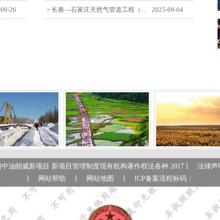
-09-26
> 长春—石家庄天然气管道工程（长岭-张家口段）监理四标段员工观看纪念中国人民抗日战争暨世界反法西斯战争胜利80周年大会
2025-09-04
|
锡中油朗威新项目 新项目管理制度现有机构著作权法各种 2017
法律声
|
|
|
网站帮助
网站地图
ICP备案流程标码：