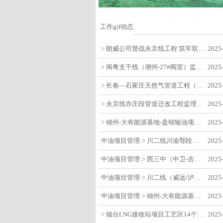
工作gif动态
> 朗威公司督战永京线工程 筑牢双节质量防线
2025
> 闽粤支干线（潮州-27#阀室）监理一标段组织开展节前安全生产专项检查
2025
> 长春—石家庄天然气管道工程（长岭-张家口段）监理四标段监理部开展中秋、国庆节前质量安全专项检查
2025
> 永京线亦庄段管道迁改工程监理部组织参建单位开专题会 锚定节点攻坚力保项目质速双优
2025
> 锦州-大有能源基地-盘锦输油项目监理部组织召开节前QHSE专题会议
2025
中油项目管理:> 川二线川渝鄂段（威远/泸县-铜梁）项目铜梁压气站1#压缩机一次投产成功
2025
中油项目管理:> 西三中（中卫-吉安）枣仙段枣阳联络压气站110kV变电所顺利送电
2025
中油项目管理:> 川二线（威远/泸县-铜梁）沱江隧道进口移交工程转入管道施工关键阶段
2025
中油项目管理:> 锦州-大有能源基地-盘锦输油项目大有能源基地罐区工程顺利完成中交
2025
> 烟台LNG接收站项目工艺区14个土建主体工程顺利验收
2025